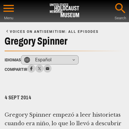
Skip
to
Menu
Search
main
Start
content
of
VOICES ON ANTISEMITISM: ALL EPISODES
Main
Gregory Spinner
Content
Español
IDIOMAS
COMPARTIR
4 SEPT 2014
Gregory Spinner empezó a leer historietas
cuando era niño, lo que lo llevó a descubrir