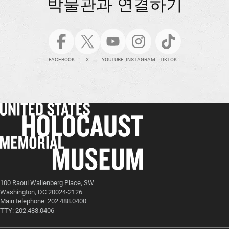
박물관과 연결하기
FACEBOOK
X
YOUTUBE
INSTAGRAM
TIKTOK
100 Raoul Wallenberg Place, SW
Washington, DC 20024-2126
Main telephone: 202.488.0400
TTY: 202.488.0406