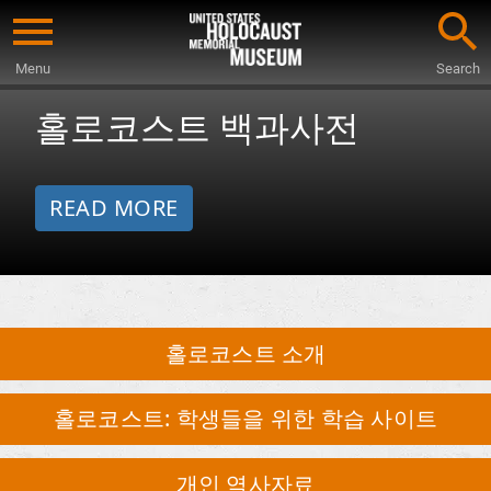
Skip
to
Menu
Search
한
main
Start
홀로코스트 백과사전
content
of
국
Main
Content
어
READ MORE
자
료
홀로코스트 소개
홀로코스트: 학생들을 위한 학습 사이트
개인 역사자료