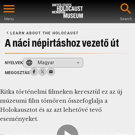
Skip
to
Menu
Search
main
Start
content
of
LEARN ABOUT THE HOLOCAUST
Main
A náci népirtáshoz vezető út
Content
Magyar
NYELVEK
MEGOSZTÁS
Ritka történelmi filmeken keresztül ez az új
múzeumi film tömören összefoglalja a
Holokausztot és az azt lehetővé tevő
eseményeket.