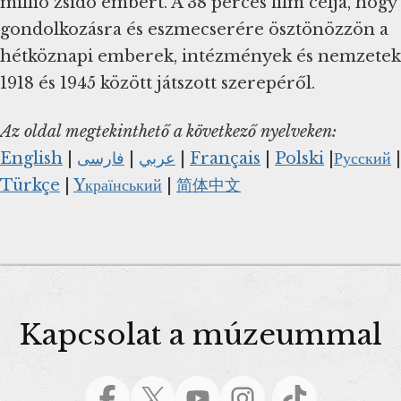
millió zsidó embert. A 38 perces film célja, hogy
gondolkozásra és eszmecserére ösztönözzön a
hétköznapi emberek, intézmények és nemzetek
1918 és 1945 között játszott szerepéről.
Az oldal megtekinthető a következő nyelveken:
English
|
فارسی
|
عربي
|
Français
|
Polski
|
Русский
|
Türkçe
|
Yкраїнський
|
简体中文
Kapcsolat a múzeummal