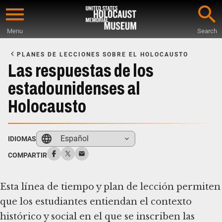
Skip
to
Menu
Search
main
Start
content
of
PLANES DE LECCIONES SOBRE EL HOLOCAUSTO
Main
Las respuestas de los
Content
estadounidenses al
Holocausto
Español
IDIOMAS
COMPARTIR
Esta línea de tiempo y plan de lección permiten
que los estudiantes entiendan el contexto
histórico y social en el que se inscriben las