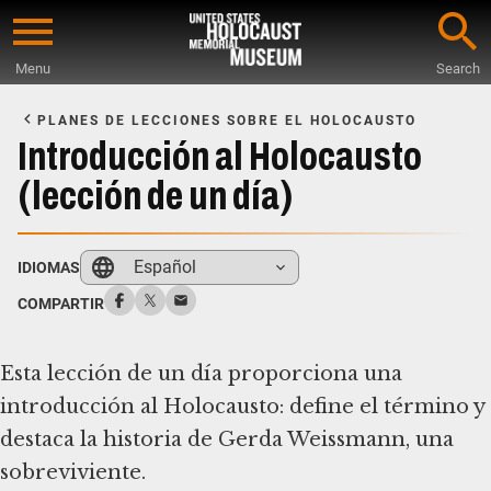
Skip
to
Menu
Search
main
Start
content
of
PLANES DE LECCIONES SOBRE EL HOLOCAUSTO
Main
Introducción al Holocausto
Content
(lección de un día)
Español
IDIOMAS
COMPARTIR
Esta lección de un día proporciona una
introducción al Holocausto: define el término y
destaca la historia de Gerda Weissmann, una
sobreviviente.