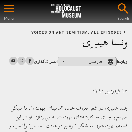
Skip
to
Menu
Search
main
Star
content
o
VOICES ON ANTISEMITISM: ALL EPISODES
ونسا هیدِری
Mai
Conten
فارسی
زبان‌ها
اشتراک‌گذاری
۱۷ فروردین ۱۳۹۱
ونسا هیدِری در شعر معروف خود، "مامیتای یهودی"، با سبکی
صریح و جدی به کلیشه‌های یهودستیزانه می‌پردازد. او در این
قطعه، یهودستیزی به شکل "توهین در هیئت تحسین" را تجزیه و