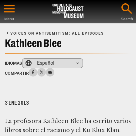
Skip
to
Menu
Search
main
Start
content
of
VOICES ON ANTISEMITISM: ALL EPISODES
Main
Kathleen Blee
Content
Español
IDIOMAS
COMPARTIR
3 ENE 2013
La profesora Kathleen Blee ha escrito varios
libros sobre el racismo y el Ku Klux Klan.