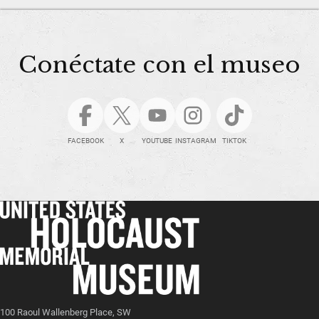
Conéctate con el museo
FACEBOOK
X
YOUTUBE
INSTAGRAM
TIKTOK
100 Raoul Wallenberg Place, SW